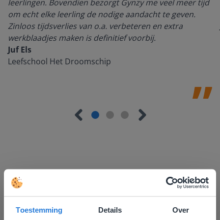
leerlingen. Bovendien bezorgt Gynzy me veel meer tijd
om echt elke leerling de nodige aandacht te geven.
Zinloos tijdsverlies van o.a. verbeteren en extra
werkblaadjes maken is definitief voorbij.
Juf Els
Leefschool Het Droomschip
Ontdek meer
!
Groep 8, Blok 9, Week 3, Les 11
Toestemming
Details
Over