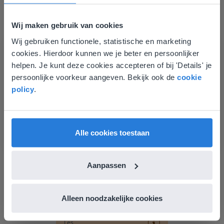
Wij maken gebruik van cookies
Wij gebruiken functionele, statistische en marketing
Deze website komt niet
cookies. Hierdoor kunnen we je beter en persoonlijker
overeen met je locatie
helpen. Je kunt deze cookies accepteren of bij 'Details' je
Les
persoonlijke voorkeur aangeven. Bekijk ook de
cookie
Gezien je locatie, denken we dat je misschien
policy
.
Groep 8, Blok 9, Week 3,
liever naar de website voor English gaat. Hier
Les 11
vind je regionale lescontent en prijzen.
English
Vlaanderen
Groep 8, Blok 10, Week 2, Les 6
Alle cookies toestaan
Aanpassen
Alleen noodzakelijke cookies
Les