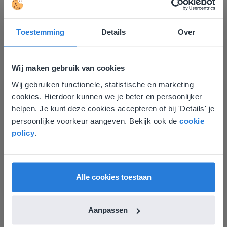
Toestemming
Details
Over
Ontdek meer
!
Groep 8, Blok 9, Week 3, Les 11
Wij maken gebruik van cookies
Wij gebruiken functionele, statistische en marketing
Deze website komt niet
cookies. Hierdoor kunnen we je beter en persoonlijker
overeen met je locatie
helpen. Je kunt deze cookies accepteren of bij 'Details' je
persoonlijke voorkeur aangeven. Bekijk ook de
cookie
Gezien je locatie, denken we dat je misschien
policy
.
liever naar de website voor English gaat. Hier
vind je regionale lescontent en prijzen.
Les
English
Vlaanderen
Groep 8, Blok 9, Week 3,
Alle cookies toestaan
Les 11
Aanpassen
Groep 8, Blok 10, Week 2, Les 6