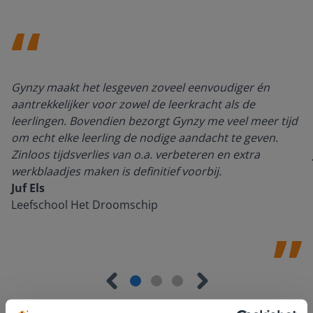
Gynzy maakt het lesgeven zoveel eenvoudiger én
aantrekkelijker voor zowel de leerkracht als de
leerlingen. Bovendien bezorgt Gynzy me veel meer tijd
om echt elke leerling de nodige aandacht te geven.
Zinloos tijdsverlies van o.a. verbeteren en extra
werkblaadjes maken is definitief voorbij.
Juf Els
Leefschool Het Droomschip