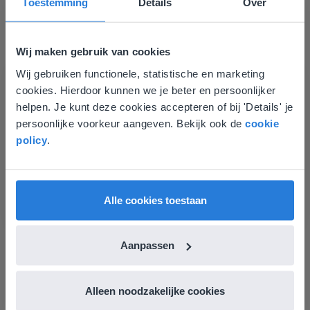
Toestemming
Details
Over
Groep 8, Blok 9, Week 3, Les 11
Wij maken gebruik van cookies
Wij gebruiken functionele, statistische en marketing
Deze website komt niet
cookies. Hierdoor kunnen we je beter en persoonlijker
overeen met je locatie
helpen. Je kunt deze cookies accepteren of bij 'Details' je
persoonlijke voorkeur aangeven. Bekijk ook de
cookie
Gezien je locatie, denken we dat je misschien
Les
policy
.
liever naar de website voor English gaat. Hier
Groep 8, Blok 9, Week 3,
vind je regionale lescontent en prijzen.
Les 11
English
Vlaanderen
Alle cookies toestaan
Groep 8, Blok 10, Week 2, Les 6
Aanpassen
Alleen noodzakelijke cookies