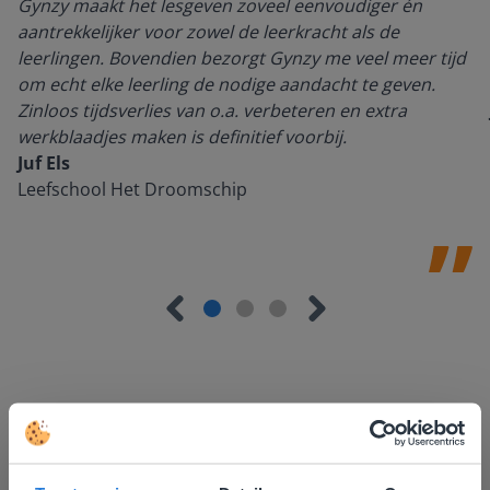
Gynzy maakt het lesgeven zoveel eenvoudiger én
aantrekkelijker voor zowel de leerkracht als de
leerlingen. Bovendien bezorgt Gynzy me veel meer tijd
om echt elke leerling de nodige aandacht te geven.
Zinloos tijdsverlies van o.a. verbeteren en extra
werkblaadjes maken is definitief voorbij.
Juf Els
Leefschool Het Droomschip
Ontdek meer
!