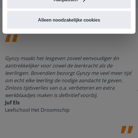
Alleen noodzakelijke cookies
Gynzy maakt het lesgeven zoveel eenvoudiger én
aantrekkelijker voor zowel de leerkracht als de
leerlingen. Bovendien bezorgt Gynzy me veel meer tijd
om echt elke leerling de nodige aandacht te geven.
Zinloos tijdsverlies van o.a. verbeteren en extra
werkblaadjes maken is definitief voorbij.
Juf Els
Leefschool Het Droomschip