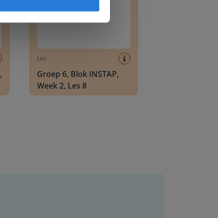
Les
,
Groep 6, Blok INSTAP,
Week 2, Les 8