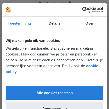
Toestemming
Details
Over
Ontdek meer
!
Wij maken gebruik van cookies
Groep 8, Blok 9, Week 3, Les 11
Wij gebruiken functionele, statistische en marketing
Deze website komt niet
cookies. Hierdoor kunnen we je beter en persoonlijker
overeen met je locatie
helpen. Je kunt deze cookies accepteren of bij 'Details' je
persoonlijke voorkeur aangeven. Bekijk ook de
cookie
Gezien je locatie, denken we dat je misschien
policy
.
liever naar de website voor English gaat. Hier
vind je regionale lescontent en prijzen.
English
Vlaanderen
Les
Alle cookies toestaan
Groep 8, Blok 9, Week 3,
Les 11
Aanpassen