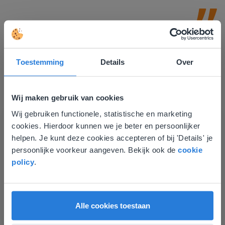
Toestemming
Details
Over
Wij maken gebruik van cookies
Ontdek meer
!
Wij gebruiken functionele, statistische en marketing
Deze website komt niet
Groep 8, Blok 9, Week 3, Les 11
cookies. Hierdoor kunnen we je beter en persoonlijker
overeen met je locatie
helpen. Je kunt deze cookies accepteren of bij 'Details' je
persoonlijke voorkeur aangeven. Bekijk ook de
cookie
Gezien je locatie, denken we dat je misschien
policy
.
liever naar de website voor English gaat. Hier
vind je regionale lescontent en prijzen.
English
Vlaanderen
Alle cookies toestaan
Les