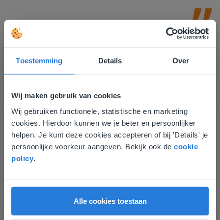
Toestemming
Details
Over
Wij maken gebruik van cookies
Ontdek meer
!
Wij gebruiken functionele, statistische en marketing
Deze website komt niet
Groep 8, Blok 9, Week 3, Les 11
cookies. Hierdoor kunnen we je beter en persoonlijker
overeen met je locatie
helpen. Je kunt deze cookies accepteren of bij 'Details' je
persoonlijke voorkeur aangeven. Bekijk ook de
cookie
Gezien je locatie, denken we dat je misschien
policy
.
liever naar de website voor English gaat. Hier
vind je regionale lescontent en prijzen.
English
Vlaanderen
Alle cookies toestaan
Les