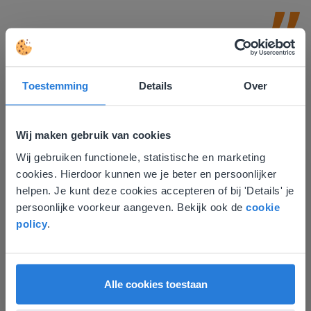
Toestemming
Details
Over
Wij maken gebruik van cookies
Ontdek meer
!
Wij gebruiken functionele, statistische en marketing
Deze website komt niet
Groep 8, Blok 9, Week 3, Les 11
cookies. Hierdoor kunnen we je beter en persoonlijker
overeen met je locatie
helpen. Je kunt deze cookies accepteren of bij 'Details' je
persoonlijke voorkeur aangeven. Bekijk ook de
cookie
Gezien je locatie, denken we dat je misschien
policy
.
liever naar de website voor English gaat. Hier
vind je regionale lescontent en prijzen.
English
Vlaanderen
Alle cookies toestaan
Les