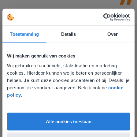
Toestemming
Details
Over
Wij maken gebruik van cookies
Ontdek meer
!
Wij gebruiken functionele, statistische en marketing
Deze website komt niet
Groep 8, Blok 9, Week 3, Les 11
cookies. Hierdoor kunnen we je beter en persoonlijker
overeen met je locatie
helpen. Je kunt deze cookies accepteren of bij 'Details' je
persoonlijke voorkeur aangeven. Bekijk ook de
cookie
Gezien je locatie, denken we dat je misschien
policy
.
liever naar de website voor English gaat. Hier
vind je regionale lescontent en prijzen.
English
Vlaanderen
Alle cookies toestaan
Les
Groep 8, Blok 9, Week 3,