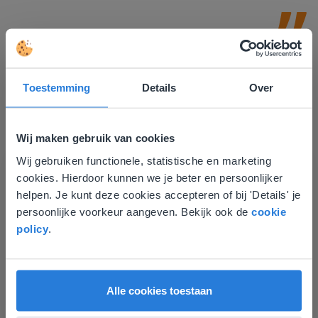
Toestemming
Details
Over
Wij maken gebruik van cookies
Ontdek meer
!
Wij gebruiken functionele, statistische en marketing
Deze website komt niet
Groep 8, Blok 9, Week 3, Les 11
cookies. Hierdoor kunnen we je beter en persoonlijker
overeen met je locatie
helpen. Je kunt deze cookies accepteren of bij 'Details' je
persoonlijke voorkeur aangeven. Bekijk ook de
cookie
Gezien je locatie, denken we dat je misschien
policy
.
liever naar de website voor English gaat. Hier
vind je regionale lescontent en prijzen.
English
Vlaanderen
Alle cookies toestaan
Les