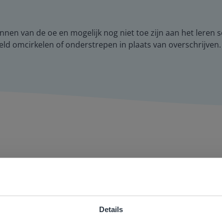
nen van de oe en mogelijk nog niet toe zijn aan het leren 
eeld omcirkelen of onderstrepen in plaats van overschrijven.
ger én aantrekkelijker voor zowel de leerkracht als de lee
aandacht te geven. Zinloos tijdsverlies van o.a. verbeteren 
Details