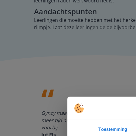
leerlingen raden welk woord het is.
Aandachtspunten
Leerlingen die moeite hebben met het herken
rijmpje. Laat deze leerlingen de oe bijvoorb
enten kan
Gynzy maakt het lesgeven zoveel eenvoudi
meer tijd om echt elke leerling de nodige 
voorbij.
Toestemming
Juf Els