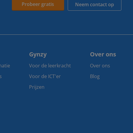
Probeer gratis
Neem contact op
Gynzy
Over ons
matie
Voor de leerkracht
Over ons
s
Voor de ICT'er
Blog
Prijzen