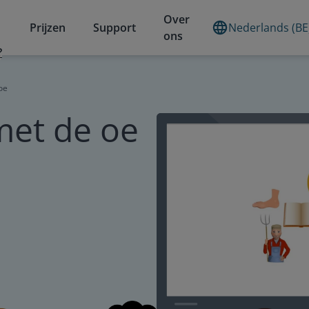
Over
Prijzen
Support
Nederlands (BE
ons
?
oe
et de oe