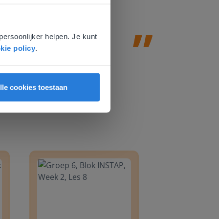
e
voor
persoonlijker helpen. Je kunt
kie policy
.
lle cookies toestaan
8
Groep 6, Blok INSTAP, Week 2, Les 8