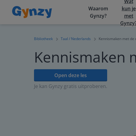
Wat
Waarom
kun je
Gynzy?
met
Gynzy
Bibliotheek
Taal / Nederlands
Kennismaken met de 
Kennismaken m
Open deze les
Je kan Gynzy gratis uitproberen.