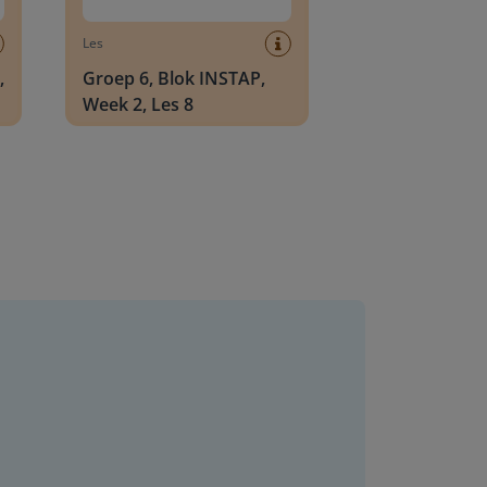
Les
,
Groep 6, Blok INSTAP,
Week 2, Les 8