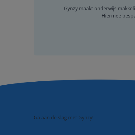
Gynzy maakt onderwijs makkelijk
Hiermee bespaar
Ga aan de slag met Gynzy!