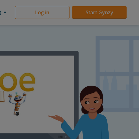
)
Log in
Start Gynzy