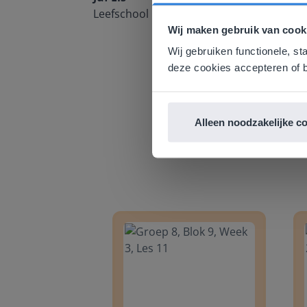
Deze w
Leefschool Het Droomschip
Gezien je
Wij maken gebruik van cook
English g
Wij gebruiken functionele, st
E
deze cookies accepteren of b
Alleen noodzakelijke c
Groep 8, Blok 9, Week 3, Les 11
Groep