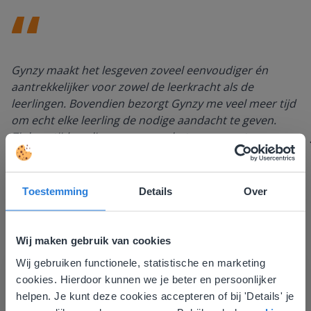
Gynzy maakt het lesgeven zoveel eenvoudiger én
aantrekkelijker voor zowel de leerkracht als de
leerlingen. Bovendien bezorgt Gynzy me veel meer tijd
om echt elke leerling de nodige aandacht te geven.
Zinloos tijdsverlies van o.a. verbeteren en extra
werkblaadjes maken is definitief voorbij.
Juf Els
Leefschool Het Droomschip
Toestemming
Details
Over
Wij maken gebruik van cookies
Wij gebruiken functionele, statistische en marketing
Deze website komt niet
cookies. Hierdoor kunnen we je beter en persoonlijker
overeen met je locatie
helpen. Je kunt deze cookies accepteren of bij 'Details' je