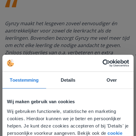
Gynzy maakt het lesgeven zoveel eenvoudiger én
aantrekkelijker voor zowel de leerkracht als de
leerlingen. Bovendien bezorgt Gynzy me veel meer tijd
om echt elke leerling de nodige aandacht te geven.
Zinloos tijdsverlies van o.a. verbeteren en extra
werkblaadjes maken is definitief voorbij.
Juf Els
Leefschool Het Droomschip
Toestemming
Details
Over
Wij maken gebruik van cookies
Wij gebruiken functionele, statistische en marketing
Deze website komt niet
cookies. Hierdoor kunnen we je beter en persoonlijker
overeen met je locatie
helpen. Je kunt deze cookies accepteren of bij 'Details' je
persoonlijke voorkeur aangeven. Bekijk ook de
cookie
Gezien je locatie, denken we dat je misschien