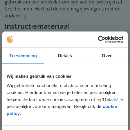
gebruik van een afdekvlak om een van de twee rijen af
te schermen. Herhaal de oefening vervolgens met de
andere rij.
Instructiemateriaal
Zes willekeurige voorwerpen uit de klas.
Toestemming
Details
Over
Wij maken gebruik van cookies
Wij gebruiken functionele, statistische en marketing
Deze website komt niet
cookies. Hierdoor kunnen we je beter en persoonlijker
overeen met je locatie
helpen. Je kunt deze cookies accepteren of bij 'Details' je
persoonlijke voorkeur aangeven. Bekijk ook de
cookie
Gezien je locatie, denken we dat je misschien
Gynzy maakt het lesgeven zoveel eenvoudiger én
policy
.
liever naar de website voor English gaat. Hier
aantrekkelijker voor zowel de leerkracht als de
vind je regionale lescontent en prijzen.
leerlingen. Bovendien bezorgt Gynzy me veel meer tijd