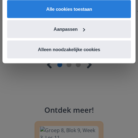
om echt elke leerling de nodige aandacht te geven.
English
Vlaanderen
Zinloos tijdsverlies van o.a. verbeteren en extra
Alle cookies toestaan
werkblaadjes maken is definitief voorbij.
Juf Els
Aanpassen
Leefschool Het Droomschip
Alleen noodzakelijke cookies
Ontdek meer
!
Groep 8, Blok 9, Week 3, Les 11