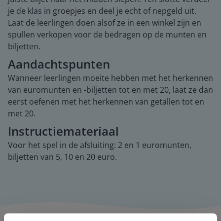
je de klas in groepjes en deel je echt of nepgeld uit.
Laat de leerlingen doen alsof ze in een winkel zijn en
spullen verkopen voor de bedragen op de munten en
biljetten.
Aandachtspunten
Wanneer leerlingen moeite hebben met het herkennen
van euromunten en -biljetten tot en met 20, laat ze dan
eerst oefenen met het herkennen van getallen tot en
met 20.
Instructiemateriaal
Voor het spel in de afsluiting: 2 en 1 euromunten,
biljetten van 5, 10 en 20 euro.