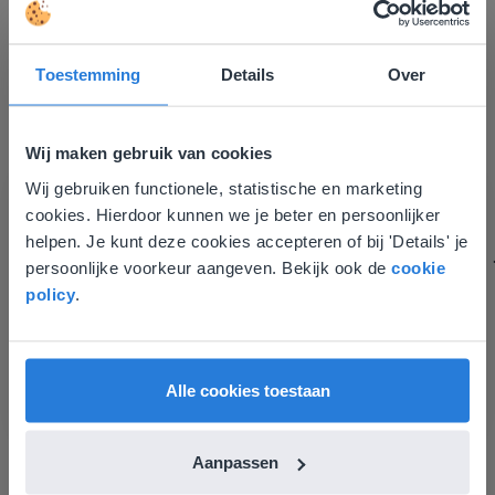
Toestemming
Details
Over
Gynzy maakt het lesgeven zoveel eenvoudiger én
Wij maken gebruik van cookies
aantrekkelijker voor zowel de leerkracht als de
Wij gebruiken functionele, statistische en marketing
Deze website komt niet
leerlingen. Bovendien bezorgt Gynzy me veel meer tijd
cookies. Hierdoor kunnen we je beter en persoonlijker
om echt elke leerling de nodige aandacht te geven.
overeen met je locatie
helpen. Je kunt deze cookies accepteren of bij 'Details' je
Zinloos tijdsverlies van o.a. verbeteren en extra
persoonlijke voorkeur aangeven. Bekijk ook de
cookie
Gezien je locatie, denken we dat je misschien
werkblaadjes maken is definitief voorbij.
policy
.
liever naar de website voor English gaat. Hier
Juf Els
vind je regionale lescontent en prijzen.
Leefschool Het Droomschip
English
Vlaanderen
Alle cookies toestaan
Aanpassen