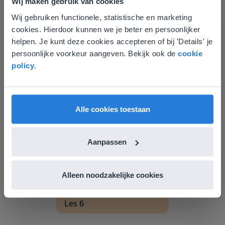
Wij maken gebruik van cookies
Wij gebruiken functionele, statistische en marketing
Deze website komt niet
Les
cookies. Hierdoor kunnen we je beter en persoonlijker
overeen met je locatie
helpen. Je kunt deze cookies accepteren of bij 'Details' je
Groep 8, Blok 9, Week 3,
persoonlijke voorkeur aangeven. Bekijk ook de
cookie
Les 11
Gezien je locatie, denken we dat je misschien
policy
.
liever naar de website voor English gaat. Hier
Groep 8, Blok 10, Week 2, Les 6
vind je regionale lescontent en prijzen.
English
Vlaanderen
Alle cookies toestaan
Aanpassen
Alleen noodzakelijke cookies
Les
Groep 8, Blok 10, Week 2,
Les 6