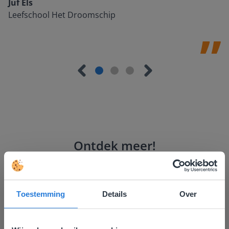
Juf Els
Leefschool Het Droomschip
Ontdek meer
!
Groep 8, Blok 9, Week 3, Les 11
Toestemming
Details
Over