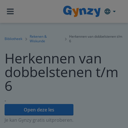
Rekenen &
Herkennen van dobbelstenen t/m
Bibliotheek
Wiskunde
6
Herkennen van
dobbelstenen t/m
6
-
Open deze les
Je kan Gynzy gratis uitproberen.