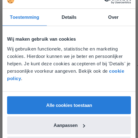
Toestemming
Details
Over
Gynzy maakt het lesgeven zoveel eenvoudiger én
Wij maken gebruik van cookies
aantrekkelijker voor zowel de leerkracht als de
leerlingen. Bovendien bezorgt Gynzy me veel meer tijd
Wij gebruiken functionele, statistische en marketing
Deze website komt niet
om echt elke leerling de nodige aandacht te geven.
cookies. Hierdoor kunnen we je beter en persoonlijker
overeen met je locatie
Zinloos tijdsverlies van o.a. verbeteren en extra
helpen. Je kunt deze cookies accepteren of bij 'Details' je
werkblaadjes maken is definitief voorbij.
persoonlijke voorkeur aangeven. Bekijk ook de
cookie
Gezien je locatie, denken we dat je misschien
Juf Els
policy
.
liever naar de website voor English gaat. Hier
Leefschool Het Droomschip
vind je regionale lescontent en prijzen.
English
Vlaanderen
Alle cookies toestaan
Aanpassen