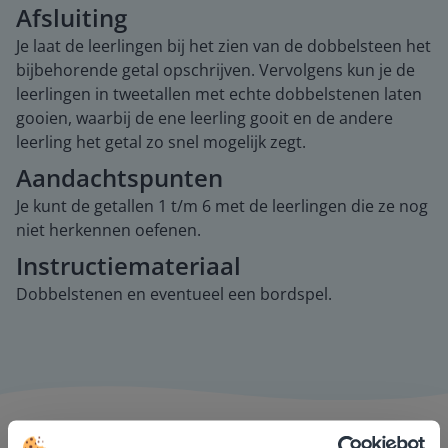
Afsluiting
Je laat de leerlingen bij het zien van de dobbelsteen het
bijbehorende getal opschrijven. Vervolgens kun je de
leerlingen in tweetallen met echte dobbelstenen laten
gooien, waarbij de ene leerling gooit en de andere
leerling het getal zo snel mogelijk zegt.
Aandachtspunten
Je kunt de getallen 1 t/m 6 met de leerlingen die ze nog
niet herkennen oefenen.
Instructiemateriaal
Dobbelstenen en eventueel een bordspel.