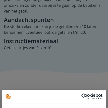
omcirkelen zonder daarbij in te gaan op de betekenis
van het getal.
Aandachtspunten
De sterke rekenaars kun je de getallen t/m 10 laten
benoemen. Eventueel ook de getallen t/m 20.
Instructiemateriaal
Getalkaartjes van 0 t/m 10.