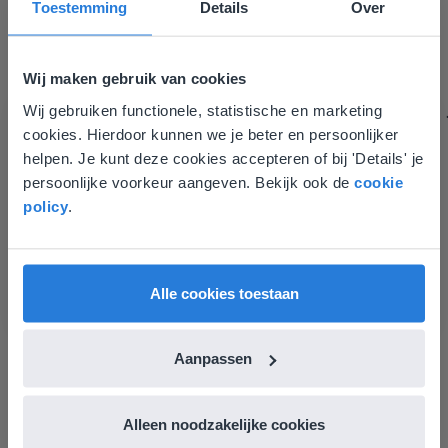
Toestemming
Details
Over
Gynzy maakt het lesgeven zoveel eenvoudiger én
aantrekkelijker voor zowel de leerkracht als de
leerlingen. Bovendien bezorgt Gynzy me veel meer tijd
Wij maken gebruik van cookies
om echt elke leerling de nodige aandacht te geven.
Zinloos tijdsverlies van o.a. verbeteren en extra
Wij gebruiken functionele, statistische en marketing
Deze website komt niet
werkblaadjes maken is definitief voorbij.
cookies. Hierdoor kunnen we je beter en persoonlijker
overeen met je locatie
Juf Els
helpen. Je kunt deze cookies accepteren of bij 'Details' je
Leefschool Het Droomschip
persoonlijke voorkeur aangeven. Bekijk ook de
cookie
Gezien je locatie, denken we dat je misschien
policy
.
liever naar de website voor English gaat. Hier
vind je regionale lescontent en prijzen.
English
Vlaanderen
Alle cookies toestaan
Aanpassen
Alleen noodzakelijke cookies
Ontdek meer
!