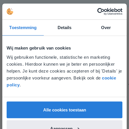
Toestemming
Details
Over
Wij maken gebruik van cookies
Gynzy maakt het lesgeven zoveel eenvoudiger én
Wij gebruiken functionele, statistische en marketing
Deze website komt niet
aantrekkelijker voor zowel de leerkracht als de
cookies. Hierdoor kunnen we je beter en persoonlijker
leerlingen. Bovendien bezorgt Gynzy me veel meer tijd
overeen met je locatie
helpen. Je kunt deze cookies accepteren of bij 'Details' je
om echt elke leerling de nodige aandacht te geven.
persoonlijke voorkeur aangeven. Bekijk ook de
cookie
Gezien je locatie, denken we dat je misschien
Zinloos tijdsverlies van o.a. verbeteren en extra
policy
.
liever naar de website voor English gaat. Hier
werkblaadjes maken is definitief voorbij.
vind je regionale lescontent en prijzen.
Juf Els
Leefschool Het Droomschip
English
Vlaanderen
Alle cookies toestaan
Aanpassen