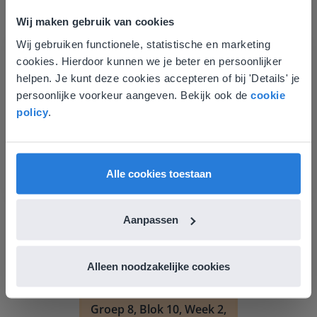
Wij maken gebruik van cookies
Wij gebruiken functionele, statistische en marketing
Deze website komt niet
cookies. Hierdoor kunnen we je beter en persoonlijker
overeen met je locatie
Les
helpen. Je kunt deze cookies accepteren of bij 'Details' je
persoonlijke voorkeur aangeven. Bekijk ook de
cookie
Groep 8, Blok 9, Week 3,
Gezien je locatie, denken we dat je misschien
policy
.
Les 11
liever naar de website voor English gaat. Hier
vind je regionale lescontent en prijzen.
Groep 8, Blok 10, Week 2, Les 6
English
Vlaanderen
Alle cookies toestaan
Aanpassen
Alleen noodzakelijke cookies
Les
Groep 8, Blok 10, Week 2,