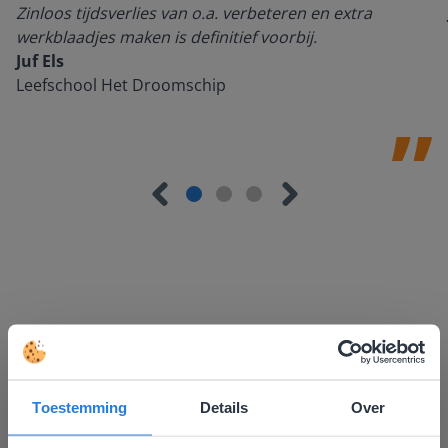
Zinloos tijdsverlies van o.a. verbeteren en extra
werkblaadjes maken is definitief voorbij.
Juf Els
Leefschool Het Droomschip
Ontdek meer
!
Groep 8, Blok 9, Week 3, Les 11
Toestemming
Details
Over