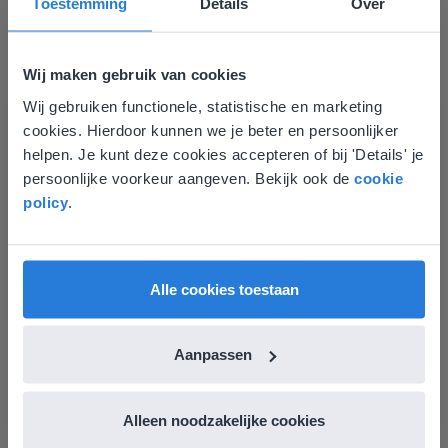
Toestemming
Details
Over
Groep 8, Blok 9, Week 3, Les 11
Wij maken gebruik van cookies
Wij gebruiken functionele, statistische en marketing
Deze website komt niet
cookies. Hierdoor kunnen we je beter en persoonlijker
overeen met je locatie
helpen. Je kunt deze cookies accepteren of bij 'Details' je
persoonlijke voorkeur aangeven. Bekijk ook de
cookie
Gezien je locatie, denken we dat je misschien
Les
policy
.
liever naar de website voor English gaat. Hier
Groep 8, Blok 9, Week 3,
vind je regionale lescontent en prijzen.
Les 11
English
Vlaanderen
Alle cookies toestaan
Groep 8, Blok 10, Week 2, Les 6
Aanpassen
Alleen noodzakelijke cookies