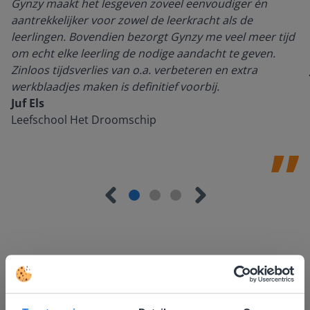
Gynzy maakt het lesgeven zoveel eenvoudiger én
aantrekkelijker voor zowel de leerkracht als de
leerlingen. Bovendien bezorgt Gynzy me veel meer tijd
om echt elke leerling de nodige aandacht te geven.
Zinloos tijdsverlies van o.a. verbeteren en extra
werkblaadjes maken is definitief voorbij.
Juf Els
Leefschool Het Droomschip
Ontdek meer
!