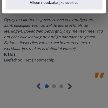
Alleen noodzakelijke cookies
Gynzy maakt het lesgeven zoveel eenvoudiger én
aantrekkelijker voor zowel de leerkracht als de
leerlingen. Bovendien bezorgt Gynzy me veel meer tijd
om echt elke leerling de nodige aandacht te geven.
Zinloos tijdsverlies van o.a. verbeteren en extra
werkblaadjes maken is definitief voorbij.
Juf Els
Leefschool Het Droomschip