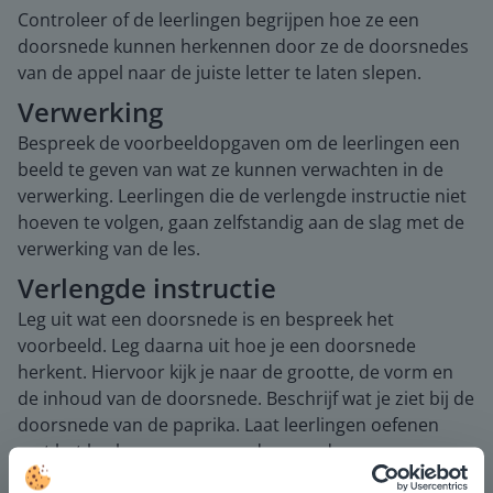
Controleer of de leerlingen begrijpen hoe ze een
doorsnede kunnen herkennen door ze de doorsnedes
van de appel naar de juiste letter te laten slepen.
Verwerking
Bespreek de voorbeeldopgaven om de leerlingen een
beeld te geven van wat ze kunnen verwachten in de
verwerking. Leerlingen die de verlengde instructie niet
hoeven te volgen, gaan zelfstandig aan de slag met de
verwerking van de les.
Verlengde instructie
Leg uit wat een doorsnede is en bespreek het
voorbeeld. Leg daarna uit hoe je een doorsnede
herkent. Hiervoor kijk je naar de grootte, de vorm en
de inhoud van de doorsnede. Beschrijf wat je ziet bij de
doorsnede van de paprika. Laat leerlingen oefenen
met het herkennen van een doorsnede.