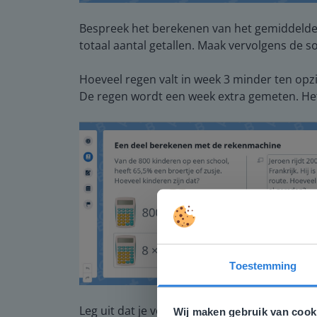
Bespreek het berekenen van het gemiddelde. 
totaal aantal getallen. Maak vervolgens de 
Hoeveel regen valt in week 3 minder ten opz
De regen wordt een week extra gemeten. Het 
Toestemming
Deze w
Gezien je
Leg uit dat je voor het berekenen van een d
Wij maken gebruik van cook