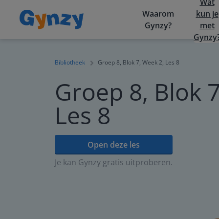
Wat
Waarom
kun je
Gynzy?
met
Gynzy
Bibliotheek
Groep 8, Blok 7, Week 2, Les 8
Groep 8, Blok 7
Les 8
Open deze les
Je kan Gynzy gratis uitproberen.