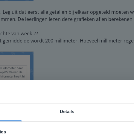
Leg uit dat eerst alle getallen bij elkaar opgeteld moeten 
sommen. De leerlingen lezen deze grafieken af en berekenen
ichte van week 2?
gemiddelde wordt 200 millimeter. Hoeveel millimeter regen 
Details
ebsite komt niet overeen met je locati
 locatie, denken we dat je misschien liever naar de website 
eel met de rekenmachine eerst naar 1% kunt rekenen. Dit do
ies