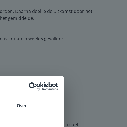
worden. Daarna deel je de uitkomst door het
 het gemiddelde.
is er dan in week 6 gevallen?
Over
e
voor
e je door te delen door 100. Dit moet