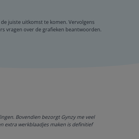
t de juiste uitkomst te komen. Vervolgens
kaars vragen over de grafieken beantwoorden.
Dankzij Gynzy 
rlingen. Bovendien bezorgt Gynzy me veel
werktempo aa
en extra werkblaadjes maken is definitief
Juf Paulien
Leefschool H