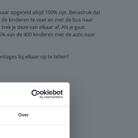
lkaar opgeteld altijd 100% zijn. Benadruk dat
n de kinderen te voet en met de bus naar
trek je deze van elkaar af. Als je gaat
15% van de 400 kinderen met de auto naar
tages bij elkaar op te tellen?
Over
e
voor