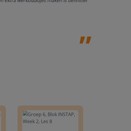
en extra werkblaadjes maken is definitief
Juf Paulien
Leefschool H
8
Groep 6, Blok INSTAP, Week 2, Les 8