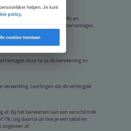
persoonlijker helpen. Je kunt
kie policy
.
 percentage van de winegums (19%) en
t een tabel en lijngrafiek met percentages.
lle cookies toestaan
percentages door te ze de berekening en
 verwerking. Leerlingen die de verlengde
 af. Bij het berekenen van een verschil trek
f 1%. Leg daarna uit hoe je een tabel en
s ongeveer af.