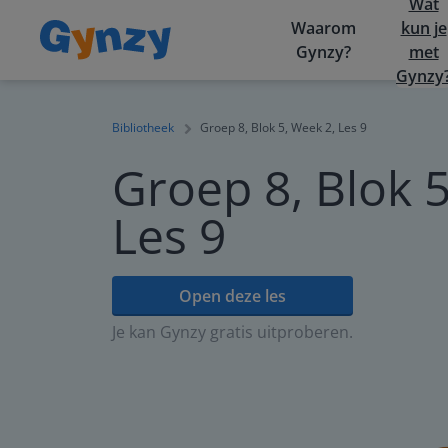
Wat
Waarom
kun je
Gynzy?
met
Gynzy
Bibliotheek
Groep 8, Blok 5, Week 2, Les 9
Groep 8, Blok 5
Les 9
Open deze les
Je kan Gynzy gratis uitproberen.