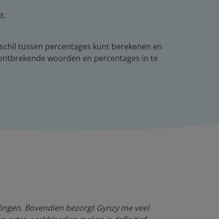
t.
erschil tussen percentages kunt berekenen en
e ontbrekende woorden en percentages in te
Dankzij Gynzy 
rlingen. Bovendien bezorgt Gynzy me veel
werktempo aa