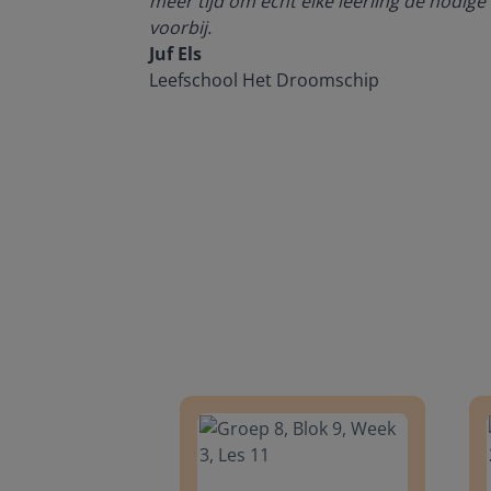
meer tijd om echt elke leerling de nodige 
voorbij.
Juf Els
Leefschool Het Droomschip
Groep 8, Blok 9, Week 3, Les 11
Groep