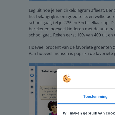
Leg uit hoe je een cirkeldiagram afleest. Ben
het belangrijk is om goed te lezen welke pe
school gaat, tel je 27% en 5% bij elkaar op. Da
berekenen hoeveel kinderen met de auto naa
school gaat. Reken eerst 10% van 400 uit en
Hoeveel procent van de favoriete groenten zi
Van hoeveel mensen is paprika de favoriete
Toestemming
Deze w
Gezien je
Wij maken gebruik van cook