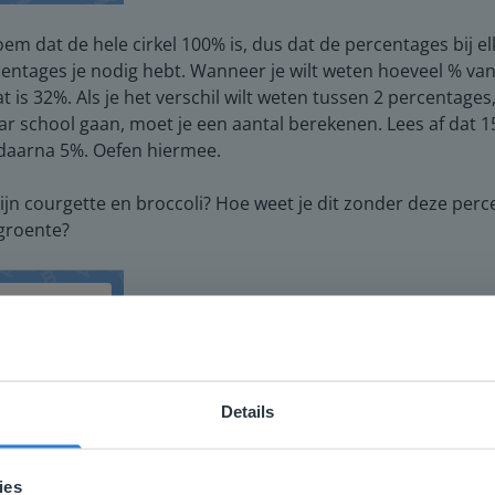
oem dat de hele cirkel 100% is, dus dat de percentages bij e
rcentages je nodig hebt. Wanneer je wilt weten hoeveel % va
t is 32%. Als je het verschil wilt weten tussen 2 percentages, 
r school gaan, moet je een aantal berekenen. Lees af dat 
 daarna 5%. Oefen hiermee.
jn courgette en broccoli? Hoe weet je dit zonder deze percen
 groente?
Details
ebsite komt niet overeen met je locati
 locatie, denken we dat je misschien liever naar de website 
ies