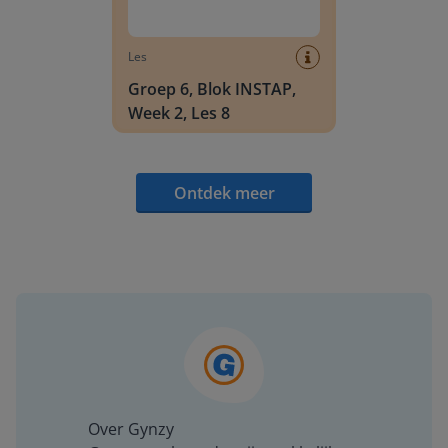
Les
Groep 6, Blok INSTAP,
Week 2, Les 8
Ontdek meer
Over Gynzy