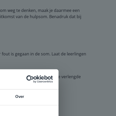
 som weg te denken, maak je daarmee een
uitkomst van de hulpsom. Benadruk dat bij
 fout is gegaan in de som. Laat de leerlingen
 verwerking. Leerlingen die de verlengde
Over
e
voor