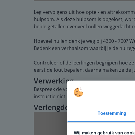
Leg vervolgens uit hoe optel- en aftreksom
hulpsom. Als deze hulpsom is opgelost, word
beide getallen evenveel nullen weggedacht 
Hoeveel nullen denk je weg bij 4300 - 700? W
Bedenk een verhaalsom waarbij je de nulrege
Controleer of de leerlingen begrijpen hoe ze
eerst de fout bepalen, daarna maken ze de j
Verwerking
Bespreek de voorbeeldopgaven om de leerlin
instructie niet hoeven te volgen, gaan zelfst
Verlengde instructie
Toestemming
Deze w
Gezien je
Wij maken gebruik van cook