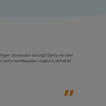
Dankzij Gynzy 
rlingen. Bovendien bezorgt Gynzy me veel
werktempo aa
en extra werkblaadjes maken is definitief
Juf Paulien
Leefschool H