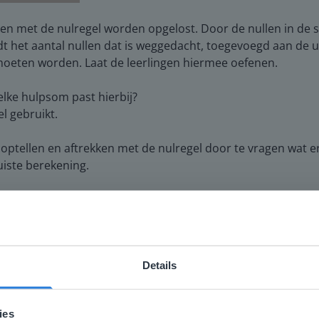
men met de nulregel worden opgelost. Door de nullen in de
t het aantal nullen dat is weggedacht, toegevoegd aan de 
moeten worden. Laat de leerlingen hiermee oefenen.
elke hulpsom past hierbij?
l gebruikt.
 optellen en aftrekken met de nulregel door te vragen wat er
uiste berekening.
gen een beeld te geven van wat ze kunnen verwachten in de
andig aan de slag met de verwerking van de les en de taak.
Details
ebsite komt niet overeen met je locati
 locatie, denken we dat je misschien liever naar de website 
ies