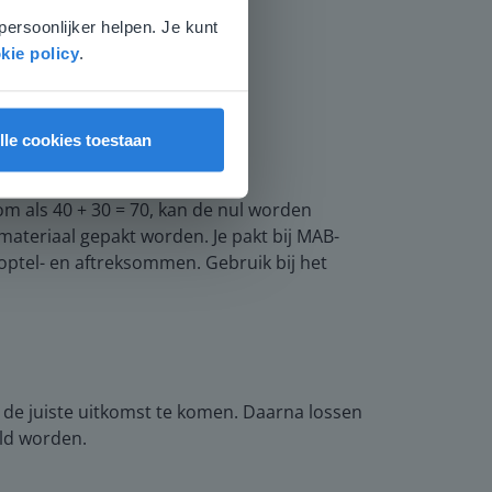
persoonlijker helpen. Je kunt
kie policy
.
lle cookies toestaan
m als 40 + 30 = 70, kan de nul worden
materiaal gepakt worden. Je pakt bij MAB-
e optel- en aftreksommen. Gebruik bij het
t de juiste uitkomst te komen. Daarna lossen
ald worden.