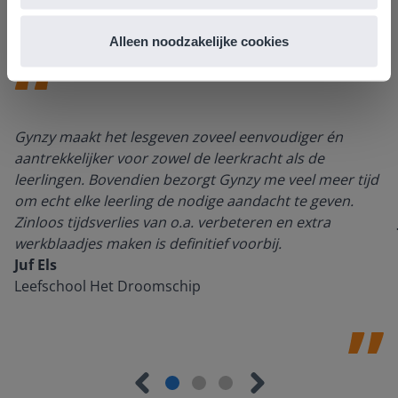
Alleen noodzakelijke cookies
Gynzy maakt het lesgeven zoveel eenvoudiger én
aantrekkelijker voor zowel de leerkracht als de
leerlingen. Bovendien bezorgt Gynzy me veel meer tijd
om echt elke leerling de nodige aandacht te geven.
Zinloos tijdsverlies van o.a. verbeteren en extra
werkblaadjes maken is definitief voorbij.
Juf Els
Leefschool Het Droomschip