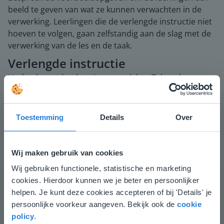
beeld te geven van wat ze kunnen verwachten in de
verwerking. Leerlingen die de verlengde instructie niet
hoeven te volgen, gaan zelfstandig aan de slag met de
verwerking van de les en de taak.
Verlengde instructie
Herhaal eerst het begrip oppervlakte. Teken daarna
een aantal rechthoeken in het rooster. Gebruik
hiervoor de tekentool of de vormentool in het bord.
Leg eerst uit hoe je achter de oppervlakte van een
Toestemming
Details
Over
rechthoek komt. Laat de leerlingen telkens stap voor
stap de getekende oppervlakte uitrekenen en daarna
oefenen met de oppervlakten.
Wij maken gebruik van cookies
Wij gebruiken functionele, statistische en marketing
Deze website komt niet
Waaraan herken je of een maat een oppervlakte of een
cookies. Hierdoor kunnen we je beter en persoonlijker
lengte is? (Door de hoge 2 (²) bij de oppervlaktemaat).
overeen met je locatie
helpen. Je kunt deze cookies accepteren of bij 'Details' je
Afsluiting
persoonlijke voorkeur aangeven. Bekijk ook de
cookie
Gezien je locatie, denken we dat je misschien
policy
.
Je controleert of de leerlingen het lesdoel begrijpen
liever naar de website voor English gaat. Hier