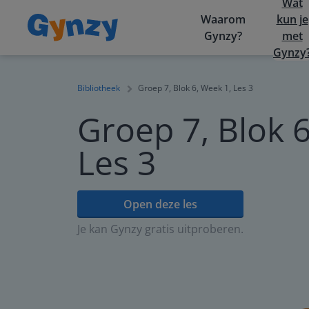
Wat
Waarom
kun je
Gynzy?
met
Gynzy
Bibliotheek
Groep 7, Blok 6, Week 1, Les 3
Groep 7, Blok 6
Les 3
Open deze les
Je kan Gynzy gratis uitproberen.