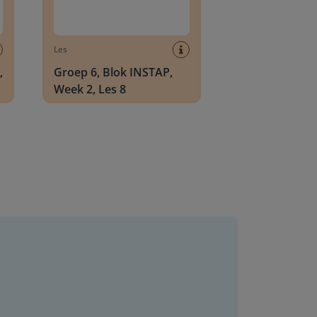
Les
,
Groep 6, Blok INSTAP,
Week 2, Les 8