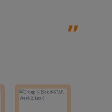
Leefschool H
8
Groep 6, Blok INSTAP, Week 2, Les 8