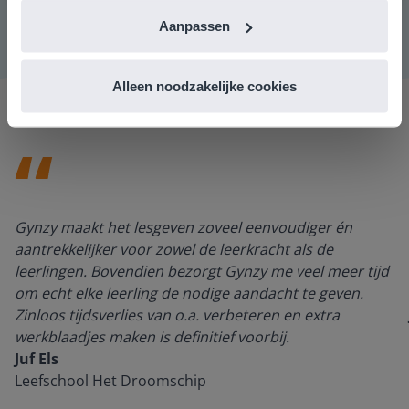
Aanpassen
Alleen noodzakelijke cookies
Gynzy maakt het lesgeven zoveel eenvoudiger én
aantrekkelijker voor zowel de leerkracht als de
leerlingen. Bovendien bezorgt Gynzy me veel meer tijd
om echt elke leerling de nodige aandacht te geven.
Zinloos tijdsverlies van o.a. verbeteren en extra
werkblaadjes maken is definitief voorbij.
Juf Els
Leefschool Het Droomschip