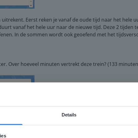
den uitrekent. Eerst reken je vanaf de oude tijd naar het hele
rt vanaf het hele uur naar de nieuwe tijd. Deze 2 tijden tel 
fenen. In de sommen wordt ook geoefend met het tijdsversch
ter. Over hoeveel minuten vertrekt deze trein? (133 minuten
Details
ebsite komt niet overeen met je locati
 locatie, denken we dat je misschien liever naar de website 
ies