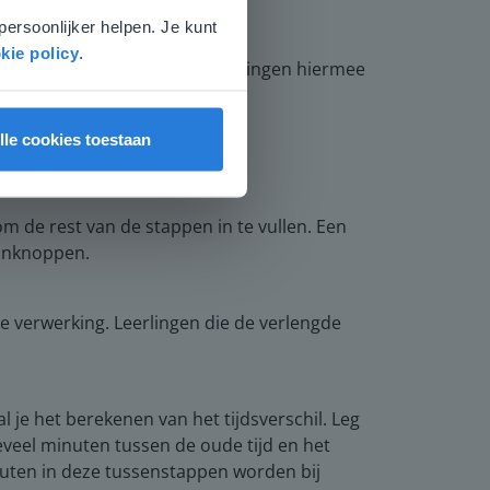
persoonlijker helpen. Je kunt
kie policy
.
 het voorbeeld. Laat de leerlingen hiermee
lle cookies toestaan
om de rest van de stappen in te vullen. Een
minknoppen.
 verwerking. Leerlingen die de verlengde
al je het berekenen van het tijdsverschil. Leg
oeveel minuten tussen de oude tijd en het
inuten in deze tussenstappen worden bij