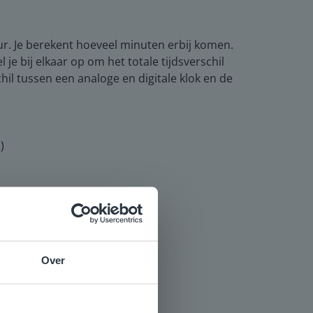
 uur. Je berekent hoeveel minuten erbij komen.
je bij elkaar op om het totale tijdsverschil
il tussen een analoge en digitale klok en de
)
Over
e
voor