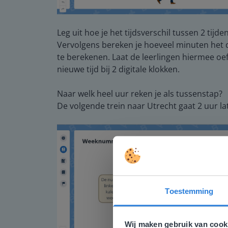
Leg uit hoe je het tijdsverschil tussen 2 tij
Vervolgens bereken je hoeveel minuten het duu
te berekenen. Laat de leerlingen hiermee oe
nieuwe tijd bij 2 digitale klokken.
Naar welk heel uur reken je als tussenstap?
De volgende trein naar Utrecht gaat 2 uur la
Toestemming
Deze w
Gezien je
Wij maken gebruik van cook