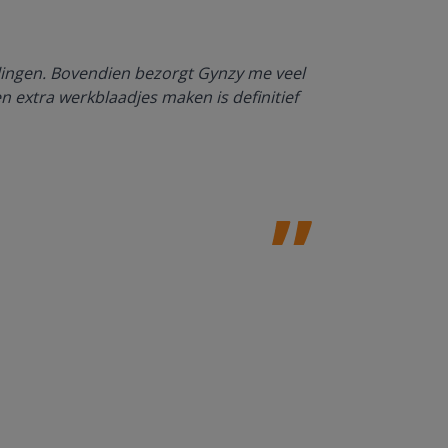
Dankzij Gynzy 
rlingen. Bovendien bezorgt Gynzy me veel
werktempo aa
en extra werkblaadjes maken is definitief
Juf Paulien
Leefschool H