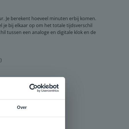
 uur. Je berekent hoeveel minuten erbij komen.
je bij elkaar op om het totale tijdsverschil
il tussen een analoge en digitale klok en de
)
Over
e
voor