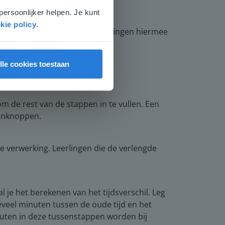
persoonlijker helpen. Je kunt
kie policy
.
 het voorbeeld. Laat de leerlingen hiermee
lle cookies toestaan
om de rest van de stappen in te vullen. Een
minknoppen.
 verwerking. Leerlingen die de verlengde
al je het berekenen van het tijdsverschil. Leg
oeveel minuten tussen de oude tijd en het
inuten in deze tussenstappen worden bij