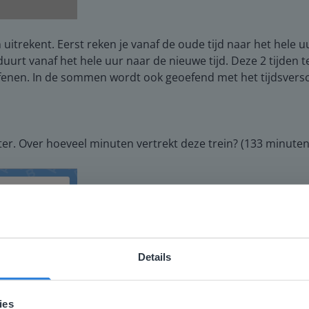
den uitrekent. Eerst reken je vanaf de oude tijd naar het hele
rt vanaf het hele uur naar de nieuwe tijd. Deze 2 tijden tel 
fenen. In de sommen wordt ook geoefend met het tijdsversch
ter. Over hoeveel minuten vertrekt deze trein? (133 minuten
Details
ebsite komt niet overeen met je locati
 locatie, denken we dat je misschien liever naar de website 
ies