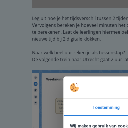
Leg uit hoe je het tijdsverschil tussen 2 tij
Vervolgens bereken je hoeveel minuten het duu
te berekenen. Laat de leerlingen hiermee oe
nieuwe tijd bij 2 digitale klokken.
Naar welk heel uur reken je als tussenstap?
De volgende trein naar Utrecht gaat 2 uur la
Toestemming
Deze w
Gezien je
Wij maken gebruik van cook