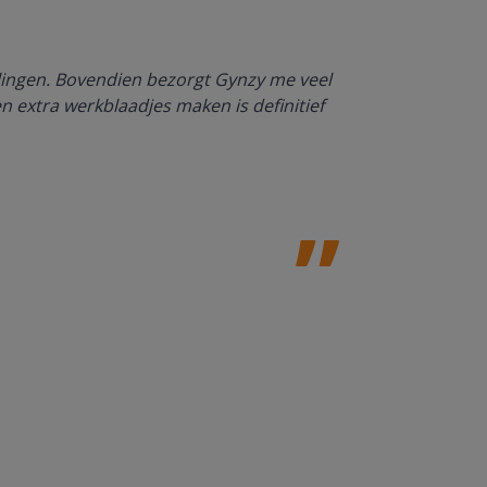
rlingen. Bovendien bezorgt Gynzy me veel
Dankzij Gynzy 
en extra werkblaadjes maken is definitief
werktempo aa
Juf Paulien
Leefschool H