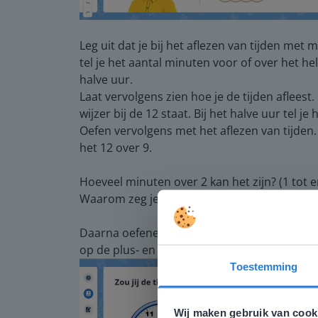
Leg uit dat je bij het aflezen van tijden met m
tel je het aantal minuten voor of over het hel
halve uur.
Laat vervolgens zien hoe je de tijden afleest
wijzer bij de 12 staat. Bij het halve uur tel j
Oefen vervolgens met het aflezen van tijden. 
het 12 over 9.
Hoeveel minuten over 2 kan het zijn? (1 tot 
Waarom zeg je niet dat het 15 minuten over 
Daarna oefenen de leerlingen met het zetten v
op de plus- en minknop te klikken of door de
Toestemming
Deze w
Gezien je
Wij maken gebruik van cook