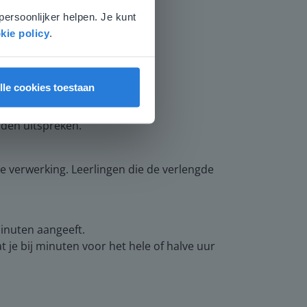
persoonlijker helpen. Je kunt
kie policy
.
lle cookies toestaan
uden uitspreken.
 verwerking. Leerlingen die de verlengde
minuten aangeeft.
t je bij minuten voor het hele of halve uur