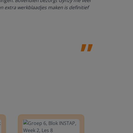
rlingen. Bovendien bezorgt Gynzy me veel
Dankzij Gynzy 
en extra werkblaadjes maken is definitief
werktempo aa
Juf Paulien
Leefschool H
8
Groep 6, Blok INSTAP, Week 2, Les 8