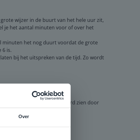
 grote wijzer in de buurt van het hele uur zit,
tel je het aantal minuten voor of over het
eel minuten het nog duurt voordat de grote
 6 is.
aten bij het uitspreken van de tijd. Zo wordt
 de juiste tijden op het digibord zien door
Over
e
voor