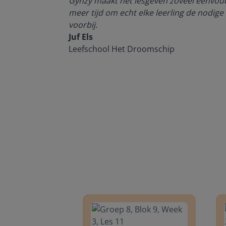
enten kan
Gynzy maakt het lesgeven zoveel eenvoudi
meer tijd om echt elke leerling de nodige 
voorbij.
Juf Els
Leefschool Het Droomschip
Groep 8, Blok 9, Week 3, Les 11
Groep