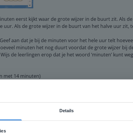
inuten eerst kijkt waar de grote wijzer in de buurt zit. Als de
e uur. Als de grote wijzer in de buurt van het halve uur zit, 
. Geef aan dat je bij de minuten voor het hele uur telt hoev
e hoeveel minuten het nog duurt voordat de grote wijzer bij de
Wijs de leerlingen erop dat je het woord ‘minuten’ kunt wegl
en met 14 minuten)
2 is?
an de tijden. Daarbij gebruiken ze hun eigen klok en laat je
 grote wijzer vast te houden en te slepen.
Details
ebsite komt niet overeen met je locati
 locatie, denken we dat je misschien liever naar de website 
ies