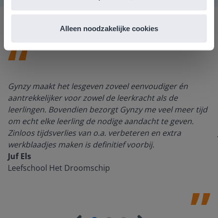
Alleen noodzakelijke cookies
Gynzy maakt het lesgeven zoveel eenvoudiger én
aantrekkelijker voor zowel de leerkracht als de
leerlingen. Bovendien bezorgt Gynzy me veel meer tijd
om echt elke leerling de nodige aandacht te geven.
Zinloos tijdsverlies van o.a. verbeteren en extra
werkblaadjes maken is definitief voorbij.
Juf Els
Leefschool Het Droomschip