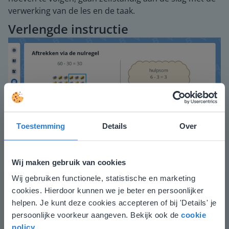
verwerking van de les en de taak.
Verlengde instructie
Toestemming
Details
Over
Wij maken gebruik van cookies
Herhaal dat wanneer de 2 getallen tienvouden of
honderdvouden zijn, je de nullen wegdenkt. De som
Wij gebruiken functionele, statistische en marketing
Deze website komt niet
die je krijgt, is de hulpsom. Wanneer je de hulpsom
cookies. Hierdoor kunnen we je beter en persoonlijker
overeen met je locatie
hebt opgelost, plaats je een 0 of 2 nullen achter de
helpen. Je kunt deze cookies accepteren of bij 'Details' je
uitkomst van de som. Laat de leerlingen daarna
persoonlijke voorkeur aangeven. Bekijk ook de
cookie
Gezien je locatie, denken we dat je misschien
oefenen met de hulpsom bij de aftreksom vinden en
policy
.