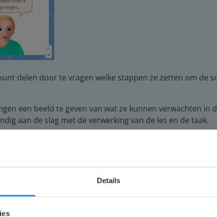
 kunt delen door te vragen welke stappen ze zetten om de som
gen een beeld te geven van wat ze kunnen verwachten in de
andig aan de slag met de verwerking van de les en de taak.
Details
ebsite komt niet overeen met je locati
 locatie, denken we dat je misschien liever naar de website 
ies