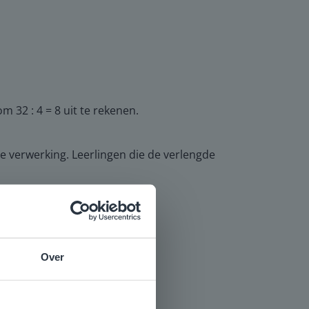
 32 : 4 = 8 uit te rekenen.
 verwerking. Leerlingen die de verlengde
Over
e
voor