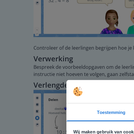
Controleer of de leerlingen begrijpen hoe je
Verwerking
Bespreek de voorbeeldopgaven om de leerlin
instructie niet hoeven te volgen, gaan zelfst
Verlengde instructie
Toestemming
Deze w
Gezien je
Wij maken gebruik van cook