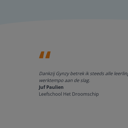
Gynzy me veel
Dankzij Gynzy betrek ik steeds alle leerlin
is definitief
werktempo aan de slag.
Juf Paulien
Leefschool Het Droomschip