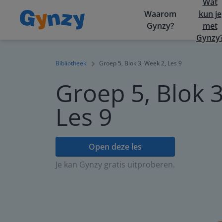
Wat
Waarom
kun je
Gynzy?
met
Gynzy
Bibliotheek
Groep 5, Blok 3, Week 2, Les 9
Groep 5, Blok 3
Les 9
Open deze les
Je kan Gynzy gratis uitproberen.