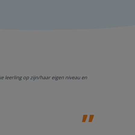
lke leerling op zijn/haar eigen niveau en
Met Gynzy kan
snel en eenvo
Meester Ken
Basisschool 