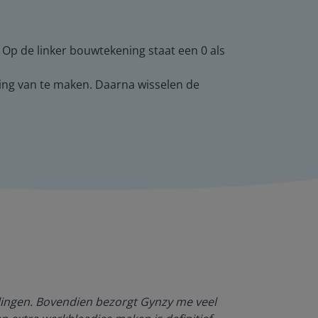
. Op de linker bouwtekening staat een 0 als
ing van te maken. Daarna wisselen de
Dankzij Gynzy 
rlingen. Bovendien bezorgt Gynzy me veel
werktempo aa