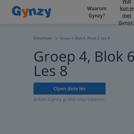
Wat
Waarom
kun je
Gynzy?
met
Gynzy
Bibliotheek
Groep 4, Blok 6, Week 2, Les 8
Groep 4, Blok 6
Les 8
Open deze les
Je kan Gynzy gratis uitproberen.