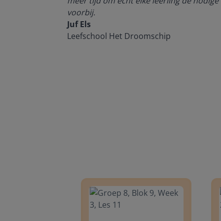
meer tijd om echt elke leerling de nodige 
voorbij.
Juf Els
Leefschool Het Droomschip
Groep 8, Blok 9, Week 3, Les 11
Groep