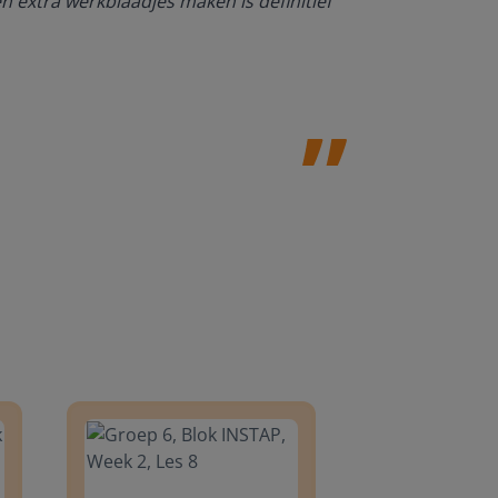
en extra werkblaadjes maken is definitief
Juf Paulien
Leefschool H
8
Groep 6, Blok INSTAP, Week 2, Les 8