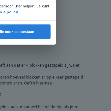
persoonlijker helpen. Je kunt
kie policy
.
lle cookies toestaan
t aan dat er 4 blokken gestapeld zijn. Het
oren hoeveel blokken er op elkaar gestapeld
 controleren. Oefen hiermee.
?
staan, maar wel hetzelfde zijn als je ze