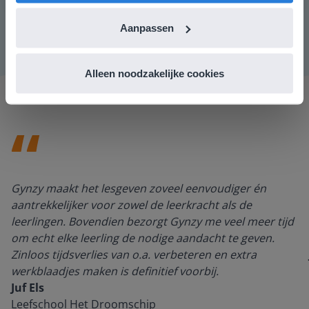
onderdelen uit het vak in de som plaatsen.
Aanpassen
Alleen noodzakelijke cookies
Gynzy maakt het lesgeven zoveel eenvoudiger én
aantrekkelijker voor zowel de leerkracht als de
leerlingen. Bovendien bezorgt Gynzy me veel meer tijd
om echt elke leerling de nodige aandacht te geven.
Zinloos tijdsverlies van o.a. verbeteren en extra
werkblaadjes maken is definitief voorbij.
Juf Els
Leefschool Het Droomschip