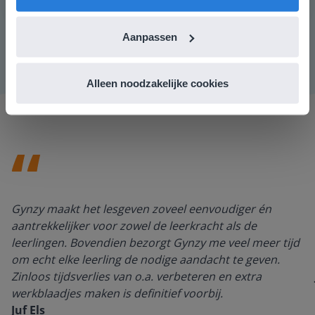
berekenen hoeveel van elk product de groenteman
moet kopen.
Aanpassen
Alleen noodzakelijke cookies
Gynzy maakt het lesgeven zoveel eenvoudiger én
aantrekkelijker voor zowel de leerkracht als de
leerlingen. Bovendien bezorgt Gynzy me veel meer tijd
om echt elke leerling de nodige aandacht te geven.
Zinloos tijdsverlies van o.a. verbeteren en extra
werkblaadjes maken is definitief voorbij.
Juf Els