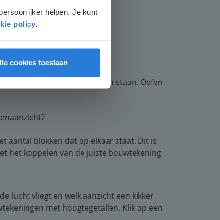
persoonlijker helpen. Je kunt
kie policy
.
lle cookies toestaan
ellen dat ze zelf bij de glijbaan staan. Oefen
venaanzicht?
aantal blokken dat op elkaar staat. Dit is
met het koppelen van de juiste bouwtekening
 de lucht vliegt en welk aanzicht een kikker
tekeningen met hoogtegetallen. Klik op een