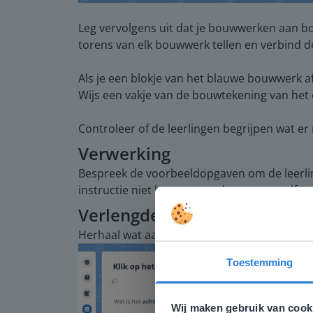
Leg vervolgens uit dat je bouwwerken aan bo
torens van elk bouwwerk tellen en verbind 
Als je een blokje van het blauwe bouwwerk 
Wijs een vakje van de bouwtekening van het
Controleer of de leerlingen begrijpen wat er 
Verwerking
Bespreek de voorbeeldopgaven om de leerlin
instructie niet hoeven te volgen, gaan zelfst
Verlengde instructie
Herhaal wat aanzichten zijn aan de hand van
Toestemming
Deze w
Gezien je
Wij maken gebruik van cook