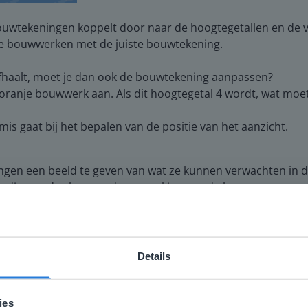
uwtekeningen koppelt door naar de hoogtegetallen en de vo
de bouwwerken met de juiste bouwtekening.
afhaalt, moet je dan ook de bouwtekening aanpassen?
 oranje bouwwerk aan. Als dit hoogtegetal 4 wordt, wat mo
mis gaat bij het bepalen van de positie van het aanzicht.
gen een beeld te geven van wat ze kunnen verwachten in de
andig aan de slag met de verwerking van de les.
 het gegeven ezelsbruggetje.
Details
ebsite komt niet overeen met je locati
 locatie, denken we dat je misschien liever naar de website 
ies