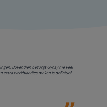
Dankzij Gynzy 
rlingen. Bovendien bezorgt Gynzy me veel
werktempo aa
en extra werkblaadjes maken is definitief
Juf Paulien
Leefschool H