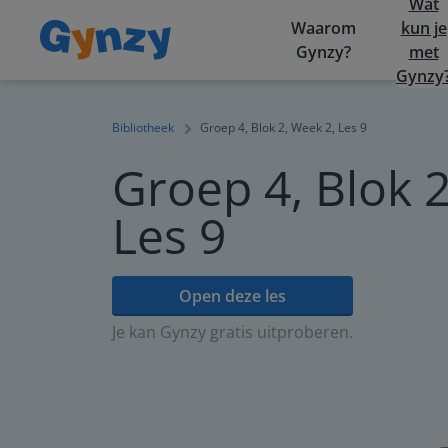
Wat
Waarom
kun je
Gynzy?
met
Gynzy
Bibliotheek
Groep 4, Blok 2, Week 2, Les 9
Groep 4, Blok 2
Les 9
Open deze les
Je kan Gynzy gratis uitproberen.