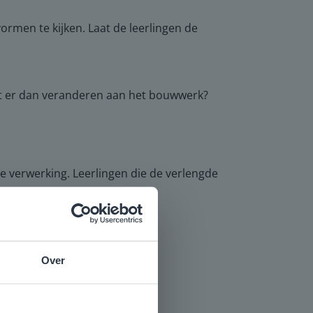
rmen te kijken. Laat de leerlingen de
et er dan veranderen aan het bouwwerk?
 verwerking. Leerlingen die de verlengde
Over
e
voor