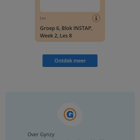
Les
Groep 6, Blok INSTAP,
Week 2, Les 8
Ontdek meer
Over Gynzy