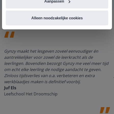
Aanpassen
Alleen noodzakelijke cookies
Gynzy maakt het lesgeven zoveel eenvoudiger én
aantrekkelijker voor zowel de leerkracht als de
leerlingen. Bovendien bezorgt Gynzy me veel meer tijd
om echt elke leerling de nodige aandacht te geven.
Zinloos tijdsverlies van o.a. verbeteren en extra
werkblaadjes maken is definitief voorbij.
Juf Els
Leefschool Het Droomschip