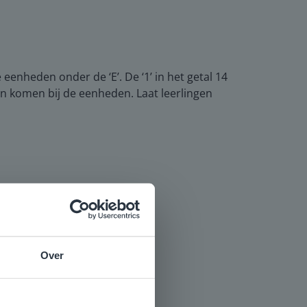
 eenheden onder de ‘E’. De ‘1’ in het getal 14
eren komen bij de eenheden. Laat leerlingen
Over
e
voor