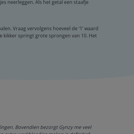
jes neerleggen. Als het getal een staafje
epalen. Vraag vervolgens hoeveel de ‘1’ waard
e kikker springt grote sprongen van 10. Het
Dankzij Gynzy 
rlingen. Bovendien bezorgt Gynzy me veel
werktempo aa