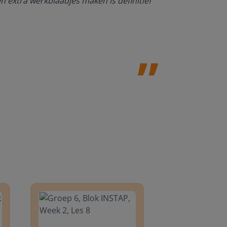
en extra werkblaadjes maken is definitief
Juf Paulien
Leefschool H
8
Groep 6, Blok INSTAP, Week 2, Les 8