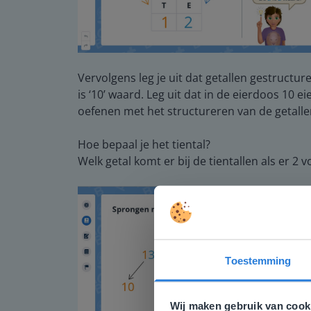
Vervolgens leg je uit dat getallen gestructure
is ‘10’ waard. Leg uit dat in de eierdoos 10 e
oefenen met het structureren van de getalle
Hoe bepaal je het tiental?
Welk getal komt er bij de tientallen als er 2 v
Toestemming
Deze w
Gezien je
Wij maken gebruik van cook