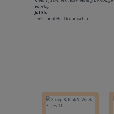
meer tijd om echt elke leerling de nodige 
voorbij.
Juf Els
Leefschool Het Droomschip
Groep 8, Blok 9, Week 3, Les 11
Groep