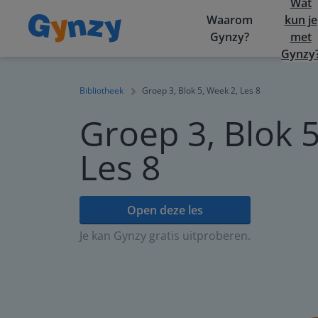
Wat
Waarom
kun je
Gynzy?
met
Gynzy
Bibliotheek
Groep 3, Blok 5, Week 2, Les 8
Groep 3, Blok 5
Les 8
Open deze les
Je kan Gynzy gratis uitproberen.