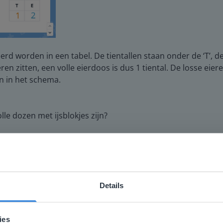
erd worden in een tabel. De tientallen staan onder de ‘T’, de
ieren zitten, een volle eierdoos is dus 1 tiental. De losse ei
n in het schema.
olle dozen met ijsblokjes zijn?
Details
ebsite komt niet overeen met je locati
 locatie, denken we dat je misschien liever naar de website 
ies