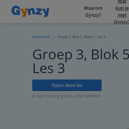
Wat
Waarom
kun je
Gynzy?
met
Gynzy
Bibliotheek
Groep 3, Blok 5, Week 1, Les 3
Groep 3, Blok 5
Les 3
Open deze les
Je kan Gynzy gratis uitproberen.