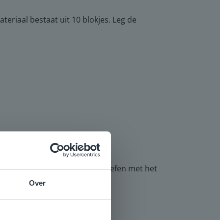
eriaal bestaat uit 10 blokjes. Leg de
ng welk getal het kleinste is. Oefen met het
Over
e
voor