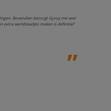
Dankzij Gynzy 
rlingen. Bovendien bezorgt Gynzy me veel
werktempo aa
en extra werkblaadjes maken is definitief
Juf Paulien
Leefschool H