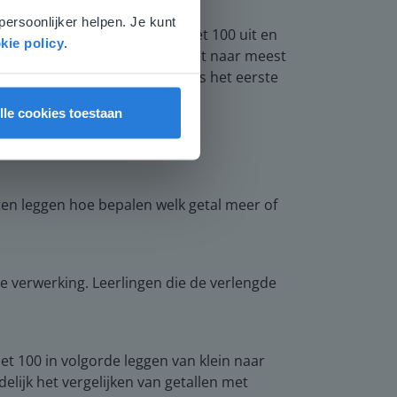
persoonlijker helpen. Je kunt
. Deel getalkaarten tot en met 100 uit en
kie policy
.
minder en het ordenen van minst naar meest
palen wat meer of minder is. Als het eerste
lle cookies toestaan
aten leggen hoe bepalen welk getal meer of
 verwerking. Leerlingen die de verlengde
et 100 in volgorde leggen van klein naar
delijk het vergelijken van getallen met