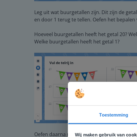
Leg uit wat buurgetallen zijn. Dit zijn de geta
en door 1 terug te tellen. Oefen het bepalen
Hoeveel buurgetallen heeft het getal 20? Wel
Welke buurgetallen heeft het getal 1?
Toestemming
Deze w
Gezien je
Oefen daarna met het invullen van de telrij 
Wij maken gebruik van cook