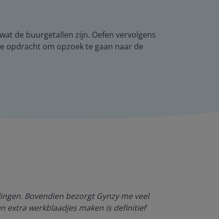
n wat de buurgetallen zijn. Oefen vervolgens
t de opdracht om opzoek te gaan naar de
Dankzij Gynzy 
rlingen. Bovendien bezorgt Gynzy me veel
werktempo aa
en extra werkblaadjes maken is definitief
Juf Paulien