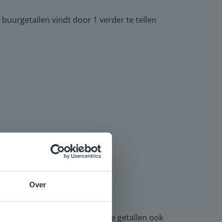
de buurgetallen vindt door 1 verder te tellen
Over
e
voor
n bespreek dat de leerlingen de getallen ook