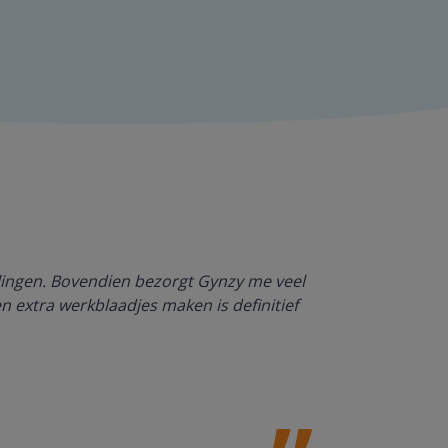
Dankzij Gynzy 
rlingen. Bovendien bezorgt Gynzy me veel
werktempo aa
en extra werkblaadjes maken is definitief
Juf Paulien
Leefschool H