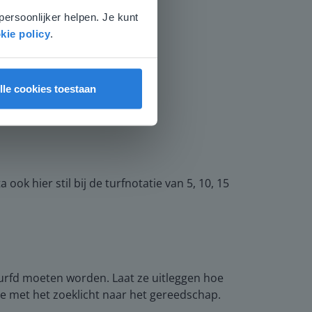
persoonlijker helpen. Je kunt
kie policy
.
lle cookies toestaan
ook hier stil bij de turfnotatie van 5, 10, 15
turfd moeten worden. Laat ze uitleggen hoe
e met het zoeklicht naar het gereedschap.