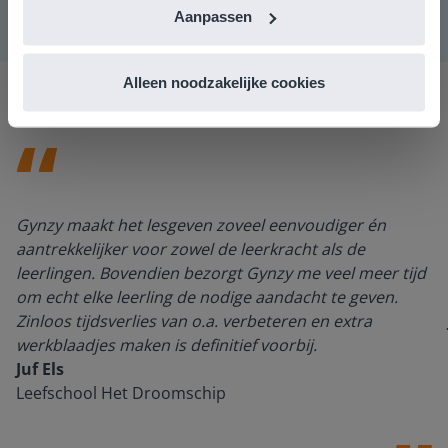
Aanpassen
Alleen noodzakelijke cookies
Gynzy maakt het lesgeven zoveel eenvoudiger én
aantrekkelijker voor zowel de leerkracht als de
leerlingen. Bovendien bezorgt Gynzy me veel meer tijd
om echt elke leerling de nodige aandacht te geven.
Zinloos tijdsverlies van o.a. verbeteren en extra
werkblaadjes maken is definitief voorbij.
Juf Els
Leefschool Het Droomschip