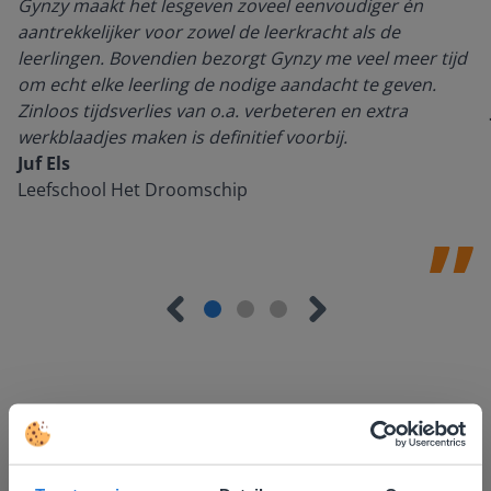
Gynzy maakt het lesgeven zoveel eenvoudiger én
aantrekkelijker voor zowel de leerkracht als de
leerlingen. Bovendien bezorgt Gynzy me veel meer tijd
om echt elke leerling de nodige aandacht te geven.
Zinloos tijdsverlies van o.a. verbeteren en extra
werkblaadjes maken is definitief voorbij.
Juf Els
Leefschool Het Droomschip
Ontdek meer
!