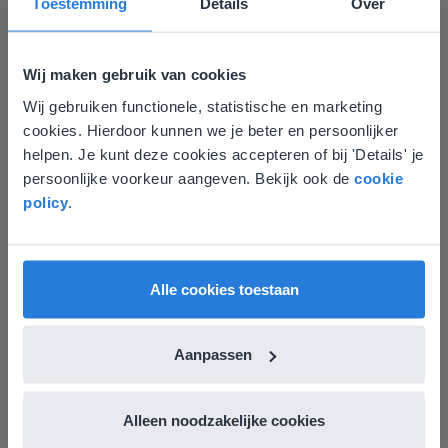
Toestemming
Details
Over
Woordzoeker
Wij maken gebruik van cookies
Wij gebruiken functionele, statistische en marketing
Deze website komt niet
cookies. Hierdoor kunnen we je beter en persoonlijker
overeen met je locatie
helpen. Je kunt deze cookies accepteren of bij 'Details' je
persoonlijke voorkeur aangeven. Bekijk ook de
cookie
Gezien je locatie, denken we dat je misschien
Hulpmiddel
policy
.
liever naar de website voor English gaat. Hier
Woordzoeker
vind je regionale lescontent en prijzen.
English
Vlaanderen
Alle cookies toestaan
Letterbingo
Aanpassen
Alleen noodzakelijke cookies