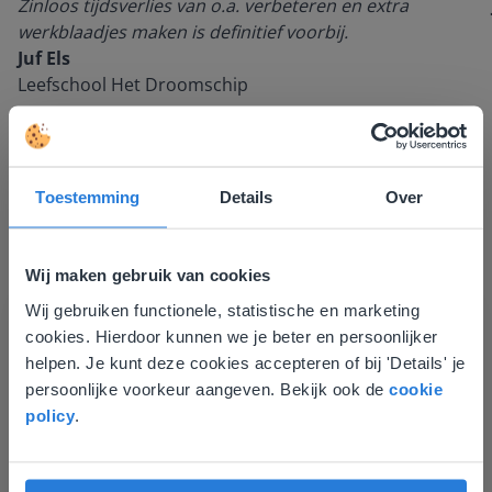
Zinloos tijdsverlies van o.a. verbeteren en extra
werkblaadjes maken is definitief voorbij.
Juf Els
Leefschool Het Droomschip
Toestemming
Details
Over
Wij maken gebruik van cookies
Wij gebruiken functionele, statistische en marketing
Deze website komt niet
cookies. Hierdoor kunnen we je beter en persoonlijker
overeen met je locatie
Ontdek meer
!
helpen. Je kunt deze cookies accepteren of bij 'Details' je
persoonlijke voorkeur aangeven. Bekijk ook de
cookie
Woordzoeker
Gezien je locatie, denken we dat je misschien
policy
.
liever naar de website voor English gaat. Hier
vind je regionale lescontent en prijzen.
English
Vlaanderen